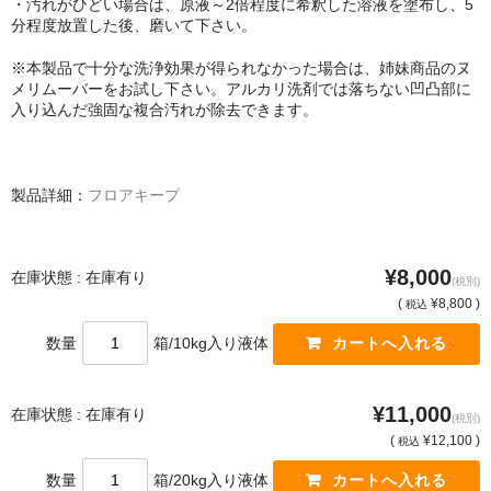
・汚れがひどい場合は、原液～2倍程度に希釈した溶液を塗布し、5
分程度放置した後、磨いて下さい。
※本製品で十分な洗浄効果が得られなかった場合は、姉妹商品のヌ
メリムーバーをお試し下さい。アルカリ洗剤では落ちない凹凸部に
入り込んだ強固な複合汚れが除去できます。
製品詳細：
フロアキープ
¥8,000
在庫状態 : 在庫有り
(税別)
(
¥8,800 )
税込
数量
箱/10kg入り液体
¥11,000
在庫状態 : 在庫有り
(税別)
(
¥12,100 )
税込
数量
箱/20kg入り液体