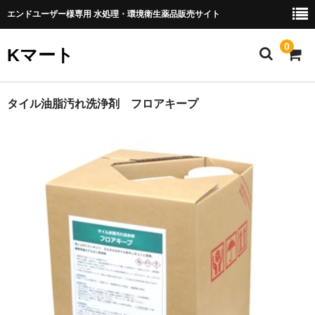
エンドユーザー様専用 水処理・環境衛生薬品販売サイト
0
Kマート
HOME
タイル油脂汚れ洗浄剤 フロアキープ
製品一覧
用水処理薬品
温浴薬品
環境衛生薬品
排水処理薬品
カート
送料・納期・お支払方法