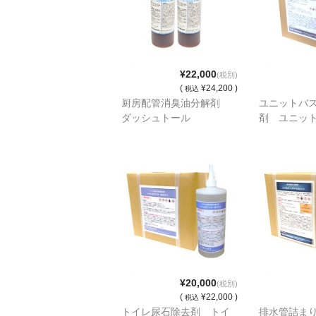
¥22,000
(税別)
(
¥24,200 )
税込
厨房配管消臭油分解剤
ユニットバ
ダッシュトール
剤 ユニッ
¥20,000
(税別)
(
¥22,000 )
税込
トイレ尿石除去剤 トイ
排水管詰ま