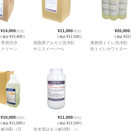
¥14,000
¥11,000
¥20,000
(税別)
(税別)
(
¥15,400 )
(
¥12,100 )
(
¥22,
税込
税込
税込
ス専用洗浄
脱脂用アルカリ洗浄剤
業務用トイレ洗浄剤
トクリーン
サニスイーパーL
性トイレホワイター
¥10,000
¥11,000
(税別)
(税別)
(
¥11,000 )
(
¥12,100 )
税込
税込
り解消剤（日
排水管詰まり解消剤 ハ