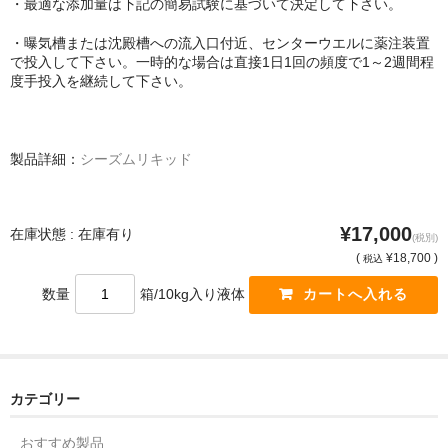
・最適な添加量は下記の簡易試験に基づいて決定して下さい。
・曝気槽または沈殿槽への流入口付近、センターウエルに薬注装置
で投入して下さい。一時的な場合は直接1日1回の頻度で1～2週間程
度手投入を継続して下さい。
製品詳細：
シーズムリキッド
¥17,000
在庫状態 : 在庫有り
(税別)
(
¥18,700 )
税込
数量
箱/10kg入り液体
カテゴリー
おすすめ製品