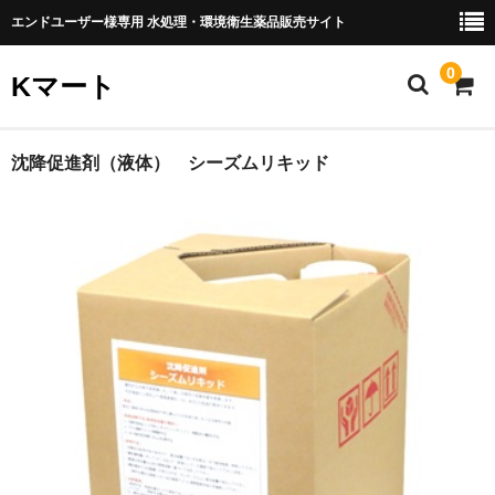
エンドユーザー様専用 水処理・環境衛生薬品販売サイト
0
Kマート
HOME
沈降促進剤（液体） シーズムリキッド
製品一覧
用水処理薬品
温浴薬品
環境衛生薬品
排水処理薬品
カート
送料・納期・お支払方法