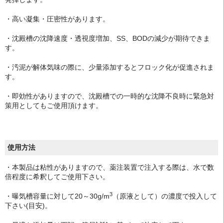
・高い凝集・圧密性があります。
・沈殿槽の沈降速度・透視度増加、SS、BODの減少が期待できま
す。
・汚泥が解体気味の際に、少量添加するとフロック化が促進されま
す。
・即効性がありますので、沈殿槽での一時的な沈降不良時に緊急対
策用としてもご使用頂けます。
使用方法
・本製品は粘性がありますので、薬注装置で注入する際は、水で数
倍程度に希釈してご使用下さい。
3
・曝気槽容量に対して20～30g/m
（原液として）の濃度で投入して
下さい(目安)。